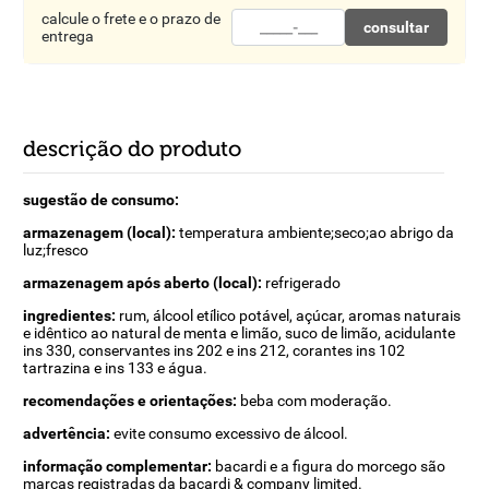
calcule o frete e o prazo de
consultar
entrega
descrição do produto
sugestão de consumo:
armazenagem (local):
temperatura ambiente;seco;ao abrigo da
luz;fresco
armazenagem após aberto (local):
refrigerado
ingredientes:
rum, álcool etílico potável, açúcar, aromas naturais
e idêntico ao natural de menta e limão, suco de limão, acidulante
ins 330, conservantes ins 202 e ins 212, corantes ins 102
tartrazina e ins 133 e água.
recomendações e orientações:
beba com moderação.
advertência:
evite consumo excessivo de álcool.
informação complementar:
bacardi e a figura do morcego são
marcas registradas da bacardi & company limited.