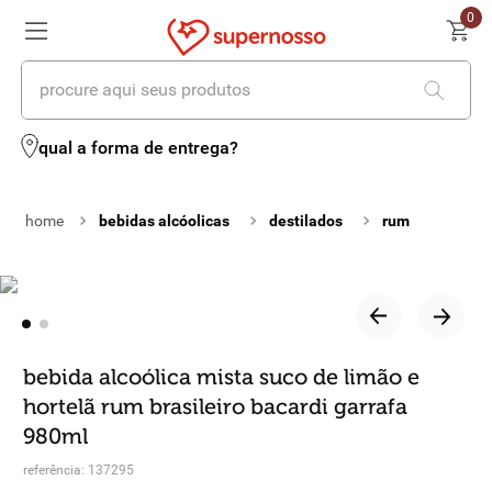
0
procure aqui seus produtos
termos mais buscados
qual a forma de entrega?
1
º
cerveja
bebidas alcóolicas
destilados
rum
2
º
leite
3
º
cafe
4
º
iogurte
5
º
vinhos
bebida alcoólica mista suco de limão e
hortelã rum brasileiro bacardi garrafa
6
º
biscoito
980ml
7
º
queijo
referência
:
137295