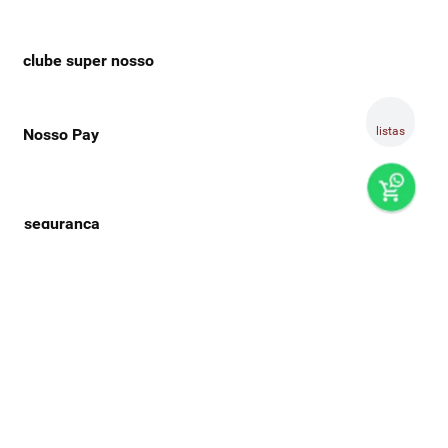
clube super nosso
listas
Nosso Pay
preços e produtos válidos, exclusivamente, para compras no
super nosso em casa, sujeitos à alteração de preço, condições
de pagamento e disponibilidade de estoque, sem aviso prévio.
os preços visualizados podem ser diferentes dos praticados
nas lojas físicas super nosso. as fotos dos produtos são
ilustrativas, podendo haver divergência com o produto real,
confirme os detalhes do produto na respectiva descrição. os