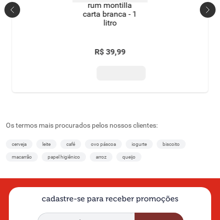
rum montilla
carta branca - 1
litro
R$
39
,
99
Os termos mais procurados pelos nossos clientes:
cerveja
leite
café
ovo páscoa
iogurte
biscoito
macarrão
papel higiênico
arroz
queijo
cadastre-se para receber promoções