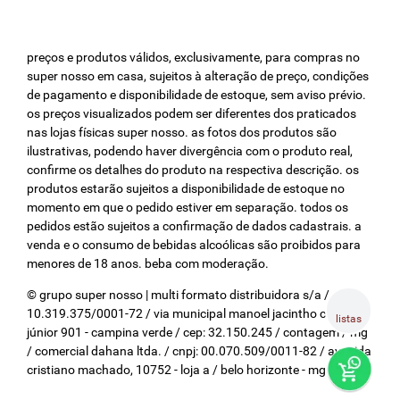
preços e produtos válidos, exclusivamente, para compras no
super nosso em casa, sujeitos à alteração de preço, condições
de pagamento e disponibilidade de estoque, sem aviso prévio.
os preços visualizados podem ser diferentes dos praticados
nas lojas físicas super nosso. as fotos dos produtos são
ilustrativas, podendo haver divergência com o produto real,
confirme os detalhes do produto na respectiva descrição. os
produtos estarão sujeitos a disponibilidade de estoque no
momento em que o pedido estiver em separação. todos os
pedidos estão sujeitos a confirmação de dados cadastrais. a
venda e o consumo de bebidas alcoólicas são proibidos para
menores de 18 anos. beba com moderação.
© grupo super nosso | multi formato distribuidora s/a / cnpj:
10.319.375/0001-72 / via municipal manoel jacintho coelho
listas
júnior 901 - campina verde / cep: 32.150.245 / contagem / mg
/ comercial dahana ltda. / cnpj: 00.070.509/0011-82 / avenida
cristiano machado, 10752 - loja a / belo horizonte - mg