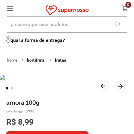
0
procure aqui seus produtos
termos mais buscados
qual a forma de entrega?
1
º
cerveja
hortifrúti
frutas
2
º
leite
3
º
cafe
4
º
iogurte
5
º
queijo
amora 100g
6
º
biscoito
referência
:
12779
R$
8
,
99
7
º
vinhos