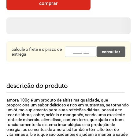
comprar
8
º
detergente
9
º
macarrão
10
º
chocolate
calcule o frete e o prazo de
consultar
entrega
descrição do produto
amora 100g é um produto de altíssima qualidade, que
proporciona um sabor delicioso e rico em nutrientes, se tornando
um ótimo suplemento para suas refeições diárias. possui alto
teor de fibras, cobre, selênio e manganês, sendo uma excelente
fonte de minerais. além disso, contém ferro, que ajuda no bom
funcionamento do sistema imunológico e na produção de
energia. as sementes de amora bd também têm alto teor de
vitaminas a, b e e, que são oxidantes e ajudam a manter a saúde