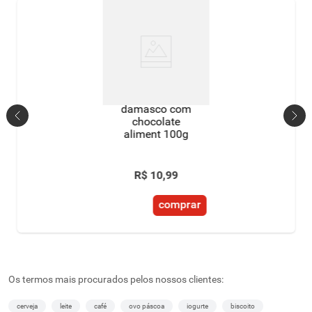
damasco com
chocolate
aliment 100g
R$
10
,
99
comprar
Os termos mais procurados pelos nossos clientes:
cerveja
leite
café
ovo páscoa
iogurte
biscoito