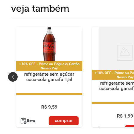
veja também
+10% OFF - Prime ou Pague c/ Cartão
Nosso Pay
+10% OFF - Prime ou Pa
refrigerante sem açúcar
Nosso Pay
coca-cola garrafa 1,5l
refrigerante se
coca-cola garra
+10% OFF - Prime ou Pague c/ Cartão
Nosso Pay
+10% OFF - Prime ou Pa
R$
9
,
59
Nosso Pay
R$
1
,
99
comprar
lista
c
lista