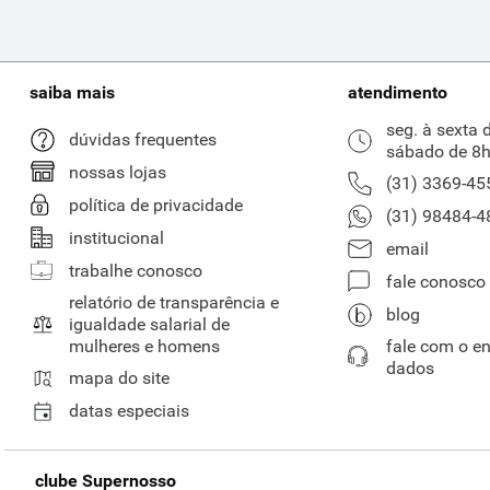
saiba mais
atendimento
seg. à sexta 
dúvidas frequentes
sábado de 8h
nossas lojas
(31) 3369-45
política de privacidade
(31) 98484-4
institucional
email
trabalhe conosco
fale conosco
relatório de transparência e
blog
igualdade salarial de
mulheres e homens
fale com o e
dados
mapa do site
datas especiais
clube Supernosso