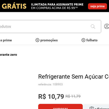
utos
as prime
promoções
folheto
gerante zero
Refrigerante Sem Açúcar Co
referência
:
108903
R$
10
,
79
R$
11
,
79
comprar