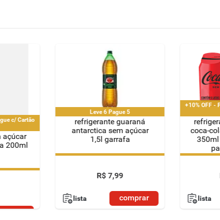
+10% OFF - P
Leve 6 Pague 5
gue c/ Cartão
refrigerante guaraná
refrige
antarctica sem açúcar
coca-col
m açúcar
1,5l garrafa
350ml 
fa 200ml
pa
Leve 6 Pague 5
+10% OFF - P
gue c/ Cartão
R$
7
,
99
comprar
lista
lista
omprar