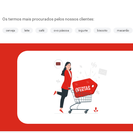
Os termos mais procurados pelos nossos clientes:
cerveja
leite
café
ovo páscoa
iogurte
biscoito
macarrão