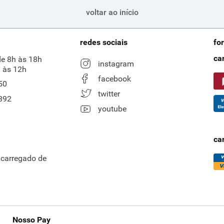
voltar ao início
redes sociais
fo
ca
de 8h às 18h
instagram
 às 12h
facebook
50
twitter
892
youtube
ca
ncarregado de
Nosso Pay