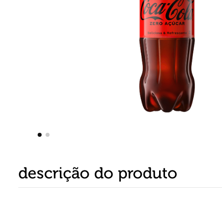
8
º
detergente
9
º
macarrão
10
º
chocolate
descrição do produto