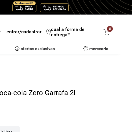
qual a forma de
0
entrar/cadastrar
entrega?
ofertas exclusivas
mercearia
ca-cola Zero Garrafa 2l