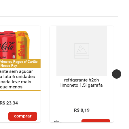
rime ou Pague c/ Cartão
Nosso Pay
rante sem açúcar
a lata 6 unidades
refrigerante h2oh
cada leve mais
limoneto 1,5l garrafa
gue menos
rime ou Pague c/ Cartão
Nosso Pay
R$
23
,
34
R$
8
,
19
comprar
comprar
lista