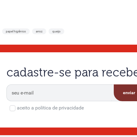
papel higiênico
arroz
queijo
cadastre-se para rece
enviar
aceito a política de privacidade