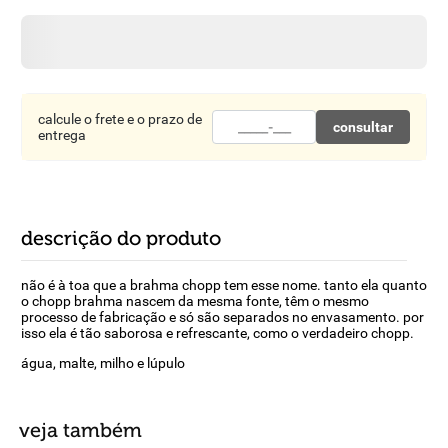
8
º
detergente
9
º
macarrão
10
º
chocolate
calcule o frete e o prazo de
consultar
entrega
descrição do produto
não é à toa que a brahma chopp tem esse nome. tanto ela quanto
o chopp brahma nascem da mesma fonte, têm o mesmo
processo de fabricação e só são separados no envasamento. por
isso ela é tão saborosa e refrescante, como o verdadeiro chopp.
água, malte, milho e lúpulo
veja também