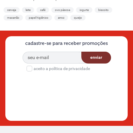
cerveja
leite
café
ovo páscoa
iogurte
biscoito
macarrão
papel higiênico
arroz
queijo
cadastre-se para receber promoções
enviar
aceito a política de privacidade