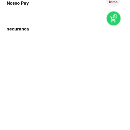
listas
Nosso Pay
preços e produtos válidos, exclusivamente, para compras no
super nosso em casa, sujeitos à alteração de preço, condições
de pagamento e disponibilidade de estoque, sem aviso prévio.
os preços visualizados podem ser diferentes dos praticados
nas lojas físicas super nosso. as fotos dos produtos são
ilustrativas, podendo haver divergência com o produto real,
confirme os detalhes do produto na respectiva descrição. os
produtos estarão sujeitos a disponibilidade de estoque no
momento em que o pedido estiver em separação. todos os
pedidos estão sujeitos a confirmação de dados cadastrais. a
venda e o consumo de bebidas alcoólicas são proibidos para
menores de 18 anos. beba com moderação.