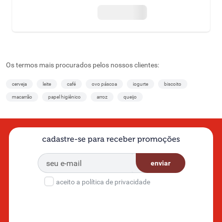
Os termos mais procurados pelos nossos clientes:
cerveja
leite
café
ovo páscoa
iogurte
biscoito
macarrão
papel higiênico
arroz
queijo
cadastre-se para receber promoções
enviar
aceito a política de privacidade