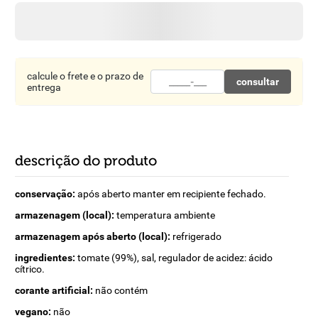
8
º
detergente
9
º
macarrão
10
º
chocolate
calcule o frete e o prazo de
consultar
entrega
descrição do produto
conservação:
após aberto manter em recipiente fechado.
armazenagem (local):
temperatura ambiente
armazenagem após aberto (local):
refrigerado
ingredientes:
tomate (99%), sal, regulador de acidez: ácido
cítrico.
corante artificial:
não contém
vegano:
não