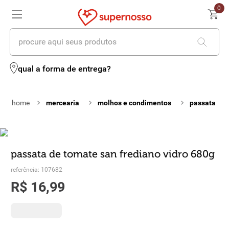
0
procure aqui seus produtos
termos mais buscados
qual a forma de entrega?
1
º
cerveja
mercearia
molhos e condimentos
passata
2
º
leite
3
º
cafe
4
º
iogurte
passata de tomate san frediano vidro 680g
5
º
queijo
referência
:
107682
R$
16
,
99
6
º
biscoito
7
º
vinhos