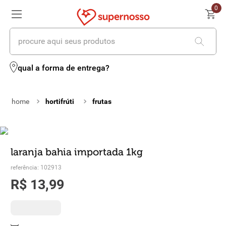
0
procure aqui seus produtos
termos mais buscados
qual a forma de entrega?
1
º
cerveja
hortifrúti
frutas
2
º
leite
3
º
cafe
4
º
iogurte
laranja bahia importada 1kg
5
º
queijo
referência
:
102913
R$
13
,
99
6
º
biscoito
7
º
vinhos