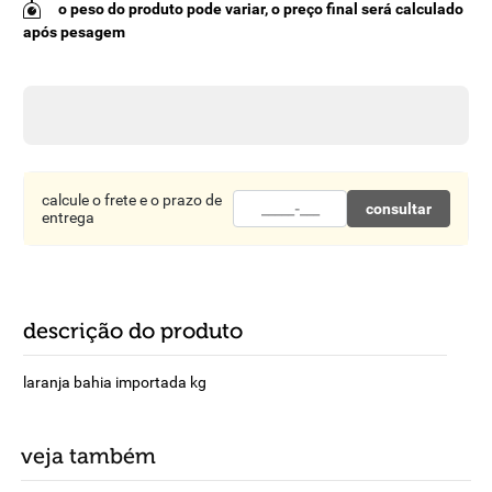
o peso do produto pode variar, o preço final será calculado
8
º
detergente
após pesagem
9
º
macarrão
10
º
chocolate
calcule o frete e o prazo de
consultar
entrega
descrição do produto
laranja bahia importada kg
veja também