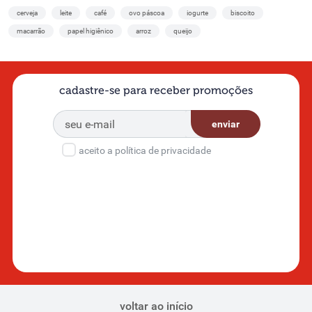
cerveja
leite
café
ovo páscoa
iogurte
biscoito
macarrão
papel higiênico
arroz
queijo
cadastre-se para receber promoções
enviar
aceito a política de privacidade
voltar ao início