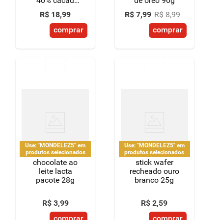
40% cacau
de oreo 90g
original 85g
R$
18
,
99
R$
7
,
99
R$
8
,
99
comprar
comprar
Use: "MONDELEZ5" em
Use: "MONDELEZ5" em
produtos selecionados
produtos selecionados
chocolate ao
stick wafer
leite lacta
recheado ouro
pacote 28g
branco 25g
R$
3
,
99
R$
2
,
59
comprar
comprar