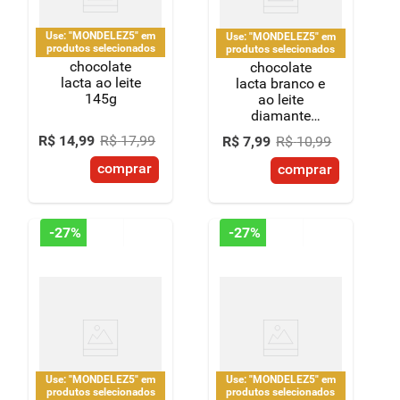
Use: "MONDELEZ5" em
Use: "MONDELEZ5" em
produtos selecionados
produtos selecionados
chocolate
chocolate
lacta ao leite
lacta branco e
145g
ao leite
diamante
negro laka 80g
R$
14
,
99
R$
17
,
99
R$
7
,
99
R$
10
,
99
comprar
comprar
-
27%
-
27%
Use: "MONDELEZ5" em
Use: "MONDELEZ5" em
produtos selecionados
produtos selecionados