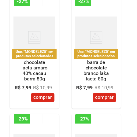
-
27%
-
27%
Use: "MONDELEZ5" em
Use: "MONDELEZ5" em
produtos selecionados
produtos selecionados
chocolate
barra de
lacta amaro
chocolate
40% cacau
branco laka
barra 80g
lacta 80g
R$
7
,
99
R$
10
,
99
R$
7
,
99
R$
10
,
99
comprar
comprar
-
29%
-
27%