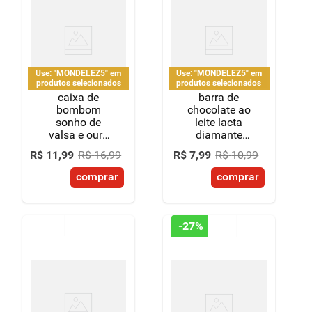
Use: "MONDELEZ5" em
Use: "MONDELEZ5" em
produtos selecionados
produtos selecionados
caixa de
barra de
bombom
chocolate ao
sonho de
leite lacta
valsa e ouro
diamante
branco
negro 80g
R$
11
,
99
R$
16
,
99
R$
7
,
99
R$
10
,
99
sortidos sabor
chocolate -
comprar
comprar
pacote 220g
-
27%