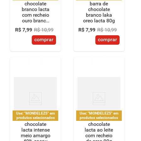
chocolate
barra de
branco lacta
chocolate
com recheio
branco laka
ouro branco
oreo lacta 80g
98g
R$
7
,
99
R$
10
,
99
R$
7
,
99
R$
10
,
99
comprar
comprar
Use: "MONDELEZ5" em
Use: "MONDELEZ5" em
produtos selecionados
produtos selecionados
chocolate
chocolate
lacta intense
lacta ao leite
meio amargo
com recheio