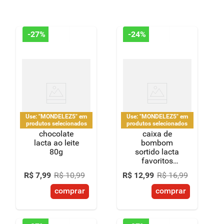
-
27%
-
24%
Use: "MONDELEZ5" em
Use: "MONDELEZ5" em
produtos selecionados
produtos selecionados
chocolate
caixa de
lacta ao leite
bombom
80g
sortido lacta
favoritos
250,6g
R$
7
,
99
R$
10
,
99
R$
12
,
99
R$
16
,
99
comprar
comprar