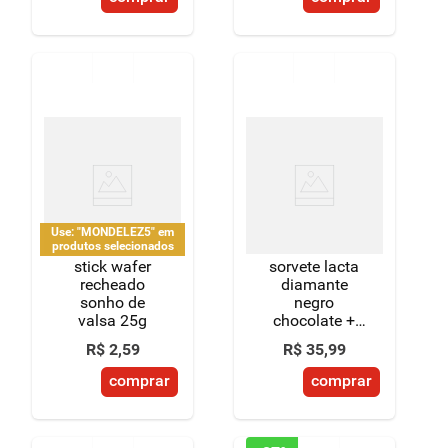
Use: "MONDELEZ5" em
produtos selecionados
stick wafer
sorvete lacta
recheado
diamante
sonho de
negro
valsa 25g
chocolate +
laka chocolate
R$
2
,
59
R$
35
,
99
branco pote
1,5l
comprar
comprar