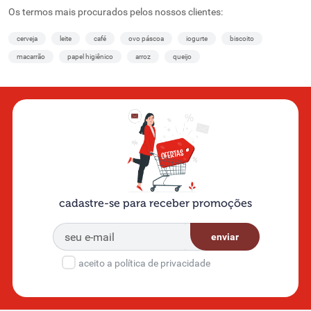
Os termos mais procurados pelos nossos clientes:
cerveja
leite
café
ovo páscoa
iogurte
biscoito
macarrão
papel higiênico
arroz
queijo
cadastre-se para receber promoções
enviar
aceito a política de privacidade