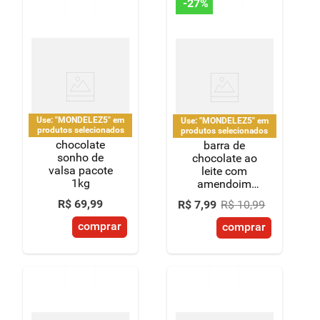
-
27%
Use: "MONDELEZ5" em
Use: "MONDELEZ5" em
produtos selecionados
produtos selecionados
chocolate
barra de
sonho de
chocolate ao
valsa pacote
leite com
1kg
amendoim
lacta shot 80g
R$
69
,
99
R$
7
,
99
R$
10
,
99
comprar
comprar