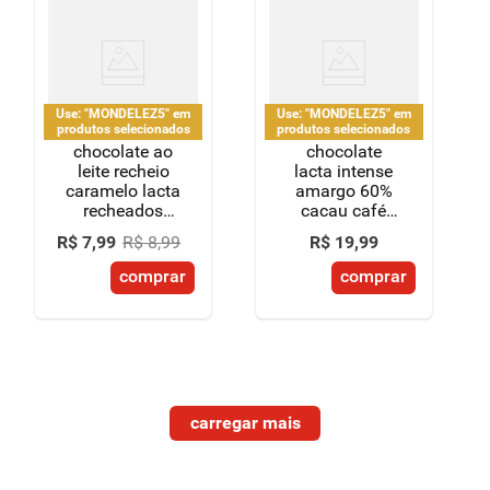
Use: "MONDELEZ5" em
Use: "MONDELEZ5" em
produtos selecionados
produtos selecionados
chocolate ao
chocolate
leite recheio
lacta intense
caramelo lacta
amargo 60%
recheados
cacau café
pacote 104g
85g
R$
7
,
99
R$
8
,
99
R$
19
,
99
comprar
comprar