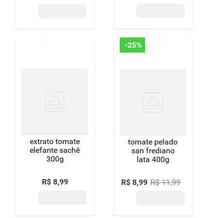
-
25%
extrato tomate
tomate pelado
elefante sachê
san frediano
300g
lata 400g
R$
8
,
99
R$
8
,
99
R$
11
,
99