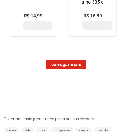
alho 335 g
R$
14
,
99
R$
16
,
99
Os termos mais procurados pelos nossos clientes:
cerveja
leite
café
ovo páscoa
iogurte
biscoito