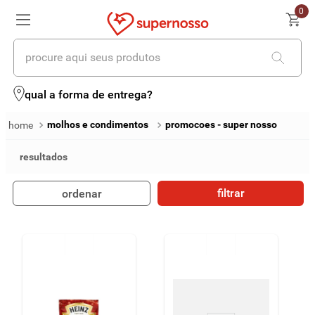
0
procure aqui seus produtos
termos mais buscados
qual a forma de entrega?
1
º
cerveja
molhos e condimentos
promocoes - super nosso
2
º
leite
3
º
cafe
filtrar
ordenar
4
º
iogurte
5
º
queijo
6
º
biscoito
7
º
vinhos