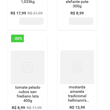
1,033kg
elefante pote
300g
R$
17
,
99
R$
21
,
99
R$
8
,
99
-
25%
mostarda
tomate pelado
amarela
cubos san
tradicional
frediano lata
hellmann's
400g
squeeze 170g
R$
13
,
99
R$
8
,
99
R$
11
,
99