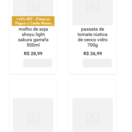
+10% OFF - Prime ou
Pague c/ Cartão Nosso
Pay
molho de soja
passata de
shoyu light
tomate rústica
sakura garrafa
de cecco vidro
500ml
700g
R$
28
,
99
R$
26
,
99