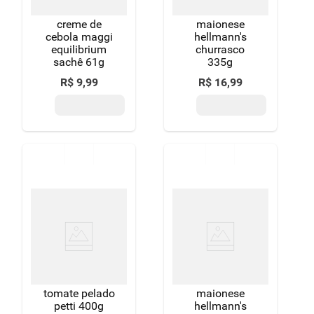
creme de
maionese
cebola maggi
hellmann's
equilibrium
churrasco
sachê 61g
335g
R$
9
,
99
R$
16
,
99
tomate pelado
maionese
petti 400g
hellmann's