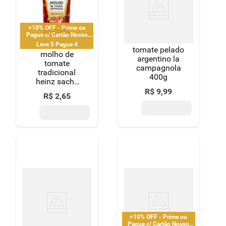
8
º
detergente
9
º
macarrão
+10% OFF - Prime ou
Pague c/ Cartão Nosso
Pay
Leve 5 Pague 4
tomate pelado
10
º
chocolate
molho de
argentino la
tomate
campagnola
tradicional
400g
heinz sachê
240g
R$
9
,
99
R$
2
,
65
+10% OFF - Prime ou
Pague c/ Cartão Nosso