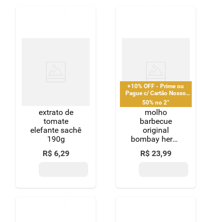
+10% OFF - Prime ou
Pague c/ Cartão Nosso
Pay
50% no 2°
extrato de
molho
tomate
barbecue
elefante sachê
original
190g
bombay herbs
& spices vidro
R$
6
,
29
R$
23
,
99
365g