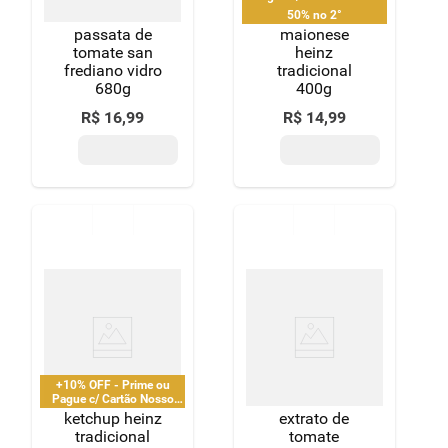
Pay
50% no 2°
passata de
maionese
tomate san
heinz
frediano vidro
tradicional
680g
400g
R$
16
,
99
R$
14
,
99
+10% OFF - Prime ou
Pague c/ Cartão Nosso
Pay
ketchup heinz
extrato de
tradicional
tomate