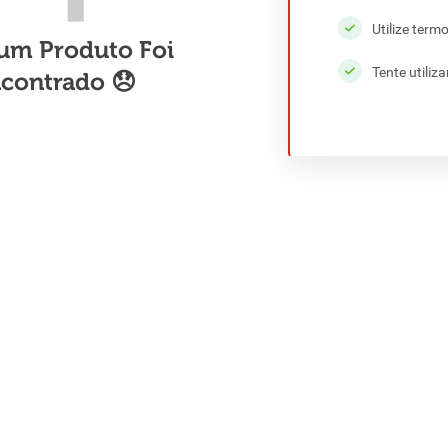
Utilize term
Tente utiliz