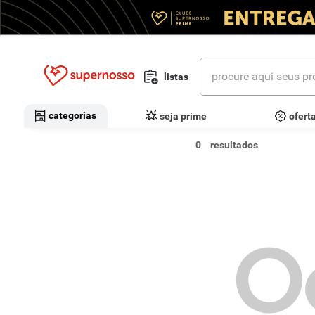
procure aqui seus prod
listas
termos mais buscados
categorias
seja prime
ofert
1
º
cerveja
0
2
º
leite
3
º
cafe
4
º
iogurte
O
5
º
vinhos
6
º
biscoito
7
º
queijo