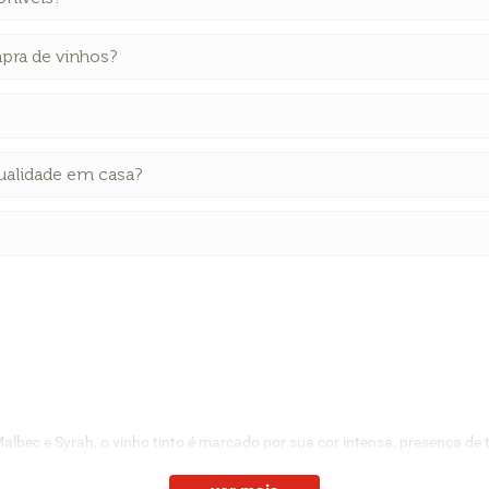
pra de vinhos?
ualidade em casa?
bec e Syrah, o vinho tinto é marcado por sua cor intensa, presença de 
 com
carnes vermelhas grelhadas, massas ao molho robusto ou
queijos