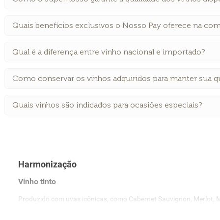
Quais benefícios exclusivos o Nosso Pay oferece na com
Qual é a diferença entre vinho nacional e importado?
Como conservar os vinhos adquiridos para manter sua q
Quais vinhos são indicados para ocasiões especiais?
Harmonização
Vinho tinto
Produzido com uvas icônicas, como Cabernet Sauvignon, Merlot, Mal
Devido a essa estrutura, ele é a referência ideal para harmonizar