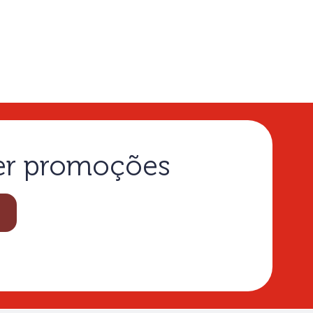
. Em virtude de sua textura delicada, é a escolha perfeita para
ntes ou compor risotos em encontros ao ar livre.
ças ao seu equilíbrio e leveza, ele atua como um "curinga", sendo
 como piqueniques e brunchs.
ber promoções
e encantam todos os paladares. Por isso, oferecemos uma curadoria
leiro.
 processo, desde a escolha criteriosa do rótulo até a entrega ágil
Sauvignon, Merlot e Malbec. Disponível em versões secas, meio
r carnes vermelhas,
massas
robustas e queijos curados. Para um