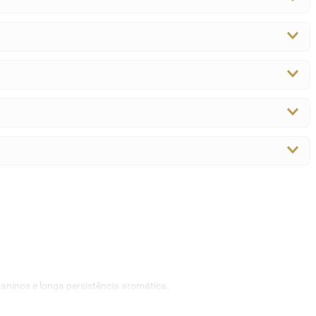
taninos e longa persistência aromática.
 curados
.
Seja um exemplar do Douro ou de Bordeaux, o vinho tinto