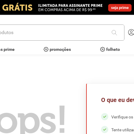
utos
as prime
promoções
folheto
O que eu de
ops!
Verifique os
Tente utiliz