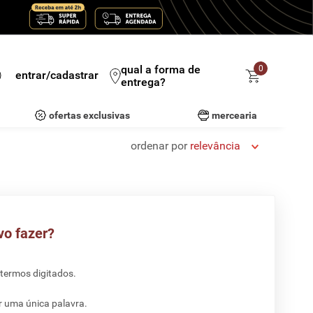
qual a forma de
0
entrar/cadastrar
entrega?
ofertas exclusivas
mercearia
ordenar por
relevância
vo fazer?
 termos digitados.
ar uma única palavra.